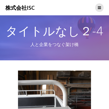
コ
株式会社ISC
ン
テ
ン
ツ
タイトルなし２-4
へ
ス
キ
ッ
人と企業をつなぐ架け橋
プ