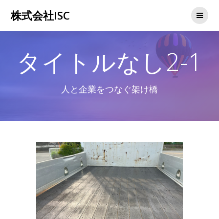
コ
株式会社ISC
ン
テ
ン
ツ
タイトルなし2-1
へ
ス
キ
ッ
人と企業をつなぐ架け橋
プ