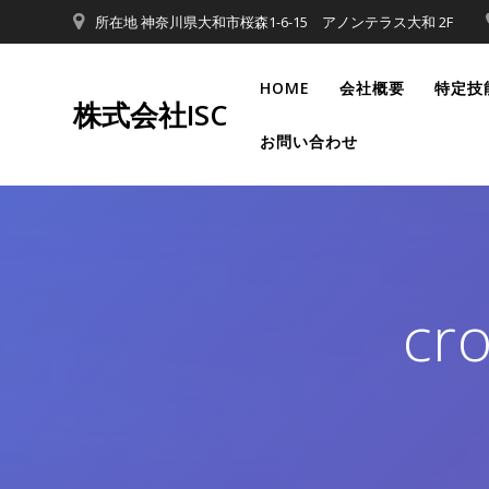
コ
所在地 神奈川県大和市桜森1-6-15 アノンテラス大和 2F
ン
テ
HOME
会社概要
特定技
ン
株式会社ISC
ツ
お問い合わせ
へ
ス
キ
ッ
プ
cr