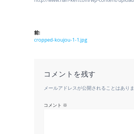
http://www.nan-ken.com/wp-content/upload
投
前:
稿
前
cropped-koujou-1-1.jpg
の
ナ
投
稿:
ビ
コメントを残す
ゲ
メールアドレスが公開されることはあり
ー
コメント
※
シ
ョ