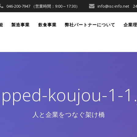
046-200-7947 （営業時間：9:00～17:30）
info@isc-info.ne
能
製造事業
飲食事業
弊社パートナーについて
企業
opped-koujou-1-1.
人と企業をつなぐ架け橋