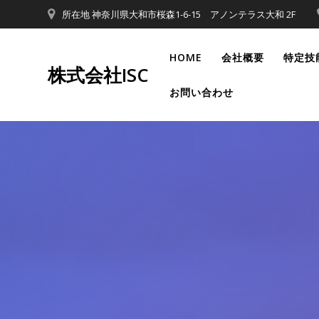
コ
所在地 神奈川県大和市桜森1-6-15 アノンテラス大和 2F
ン
テ
HOME
会社概要
特定技
ン
株式会社ISC
ツ
お問い合わせ
へ
ス
キ
ッ
プ