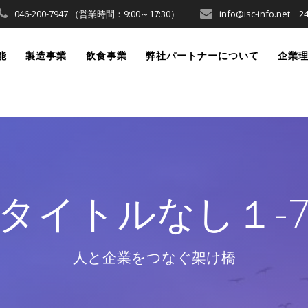
046-200-7947 （営業時間：9:00～17:30）
info@isc-info.ne
能
製造事業
飲食事業
弊社パートナーについて
企業
タイトルなし１-
人と企業をつなぐ架け橋