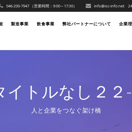
046-200-7947 （営業時間：9:00～17:30）
info@isc-info.ne
能
製造事業
飲食事業
弊社パートナーについて
企業
タイトルなし２２-
人と企業をつなぐ架け橋