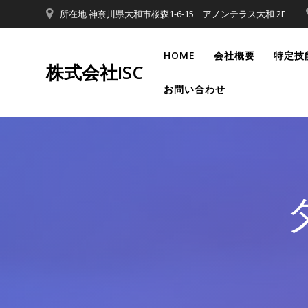
コ
所在地 神奈川県大和市桜森1-6-15 アノンテラス大和 2F
ン
テ
HOME
会社概要
特定技
ン
株式会社ISC
ツ
お問い合わせ
へ
ス
キ
ッ
プ