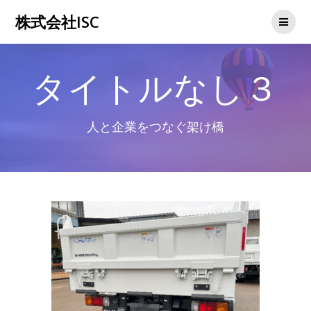
コ
株式会社ISC
ン
テ
ン
ツ
タイトルなし３
へ
ス
キ
ッ
人と企業をつなぐ架け橋
プ