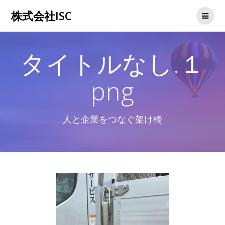
コ
株式会社ISC
ン
テ
ン
ツ
タイトルなし.１
へ
ス
キ
png
ッ
プ
人と企業をつなぐ架け橋