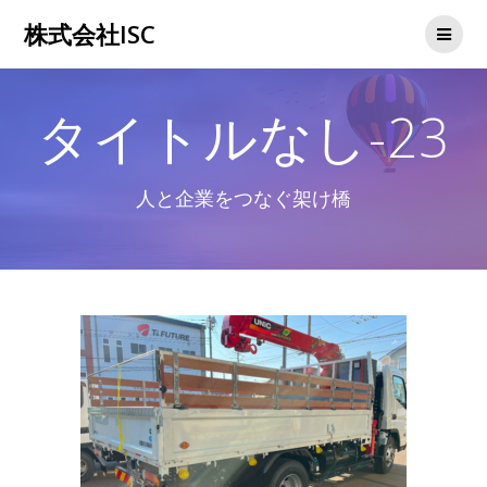
コ
株式会社ISC
ン
テ
ン
ツ
タイトルなし-23
へ
ス
キ
ッ
人と企業をつなぐ架け橋
プ