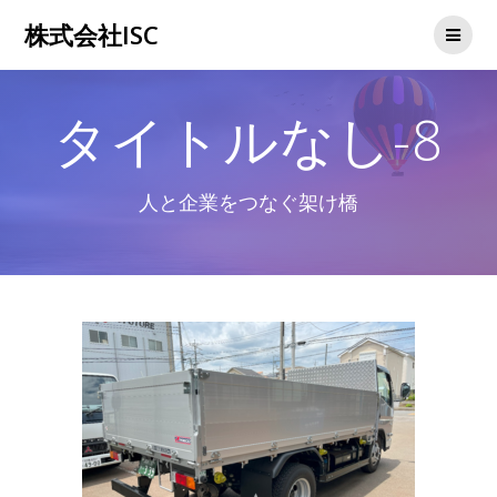
コ
株式会社ISC
ン
テ
ン
ツ
タイトルなし-8
へ
ス
キ
ッ
人と企業をつなぐ架け橋
プ