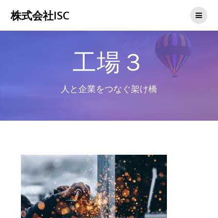
コ
株式会社ISC
ン
テ
ン
ツ
工場３
へ
ス
キ
ッ
人と企業をつなぐ架け橋
プ