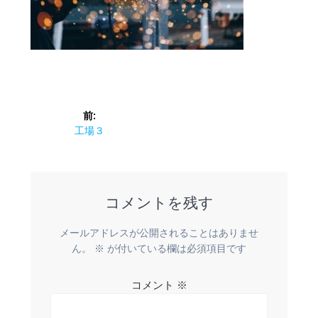
投
前:
稿
前
工場３
の
ナ
投
稿:
ビ
コメントを残す
ゲ
メールアドレスが公開されることはありませ
ー
ん。
※
が付いている欄は必須項目です
シ
コメント
※
ョ