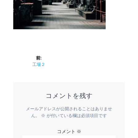
投
前:
稿
前
工場２
の
ナ
投
稿:
ビ
コメントを残す
ゲ
メールアドレスが公開されることはありませ
ー
ん。
※
が付いている欄は必須項目です
シ
コメント
※