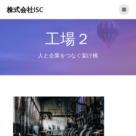
コ
株式会社ISC
ン
テ
ン
ツ
工場２
へ
ス
キ
ッ
人と企業をつなぐ架け橋
プ