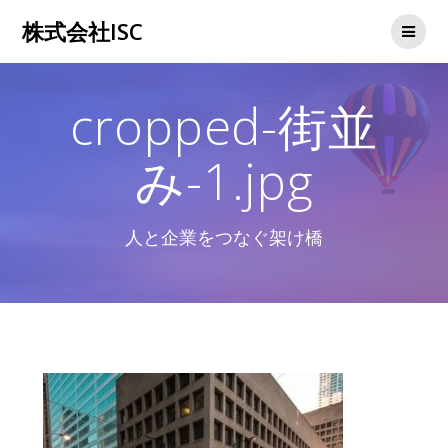
コ
株式会社ISC
ン
テ
ン
ツ
cropped-街並
へ
ス
キ
み-1.jpg
ッ
プ
人と企業をつなぐ架け橋