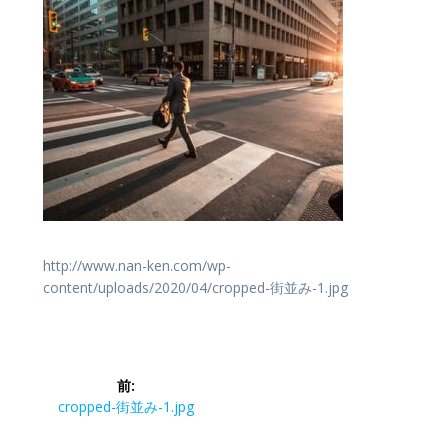
http://www.nan-ken.com/wp-
content/uploads/2020/04/cropped-街並み-1.jpg
投
前:
稿
前
cropped-街並み-1.jpg
の
投