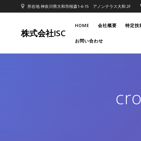
コ
所在地 神奈川県大和市桜森1-6-15 アノンテラス大和 2F
ン
テ
HOME
会社概要
特定技
ン
株式会社ISC
ツ
お問い合わせ
へ
ス
キ
ッ
プ
cr