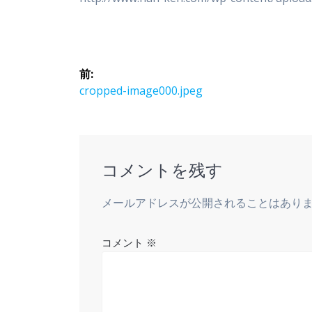
投
前:
稿
前
cropped-image000.jpeg
の
ナ
投
稿:
ビ
コメントを残す
ゲ
メールアドレスが公開されることはあり
ー
コメント
※
シ
ョ