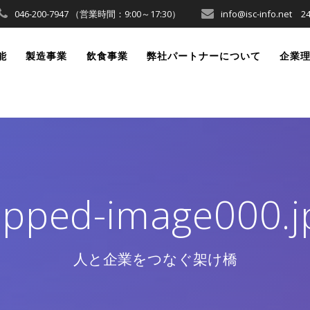
046-200-7947 （営業時間：9:00～17:30）
info@isc-info.ne
能
製造事業
飲食事業
弊社パートナーについて
企業
opped-image000.j
人と企業をつなぐ架け橋