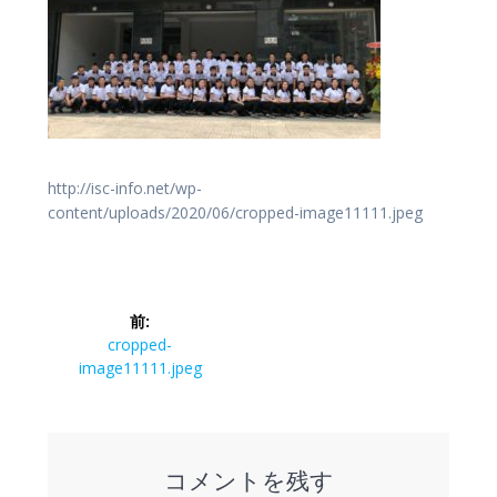
http://isc-info.net/wp-
content/uploads/2020/06/cropped-image11111.jpeg
投
前:
稿
前
cropped-
の
image11111.jpeg
ナ
投
稿:
ビ
コメントを残す
ゲ