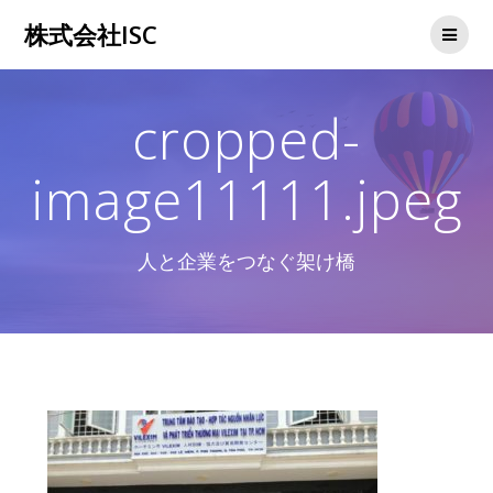
コ
株式会社ISC
ン
テ
ン
ツ
cropped-
へ
ス
キ
image11111.jpeg
ッ
プ
人と企業をつなぐ架け橋