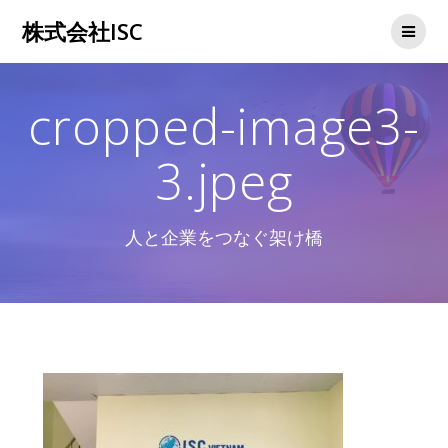
コ
株式会社ISC
ン
テ
ン
ツ
cropped-image3-
へ
ス
キ
3.jpeg
ッ
プ
人と企業をつなぐ架け橋