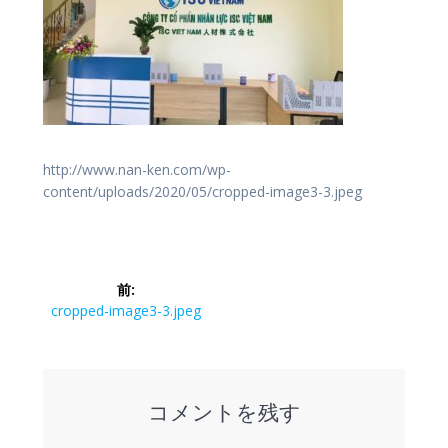
http://www.nan-ken.com/wp-
content/uploads/2020/05/cropped-image3-3.jpeg
投
前:
稿
前
cropped-image3-3.jpeg
の
ナ
投
稿:
ビ
コメントを残す
ゲ