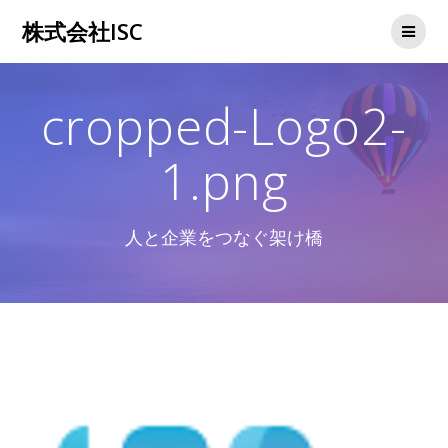
コ
株式会社ISC
ン
テ
ン
ツ
cropped-Logo2-
へ
ス
キ
1.png
ッ
プ
人と企業をつなぐ架け橋