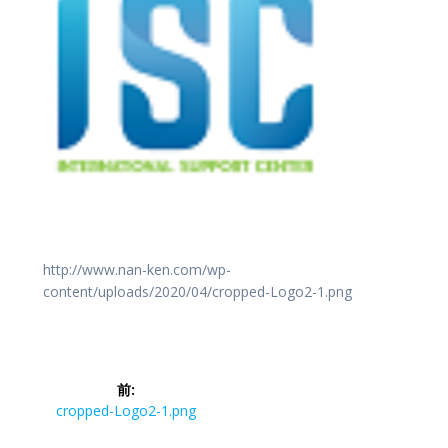
http://www.nan-ken.com/wp-
content/uploads/2020/04/cropped-Logo2-1.png
投
前:
稿
前
cropped-Logo2-1.png
の