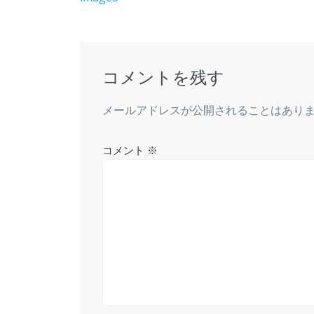
稿
の
ナ
投
稿:
ビ
コメントを残す
ゲ
メールアドレスが公開されることはあり
ー
コメント
※
シ
ョ
ン