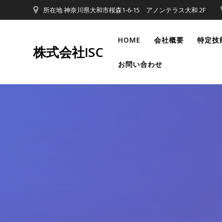
コ
所在地 神奈川県大和市桜森1-6-15 アノンテラス大和 2F
ン
テ
HOME
会社概要
特定技
ン
株式会社ISC
ツ
お問い合わせ
へ
ス
キ
ッ
プ